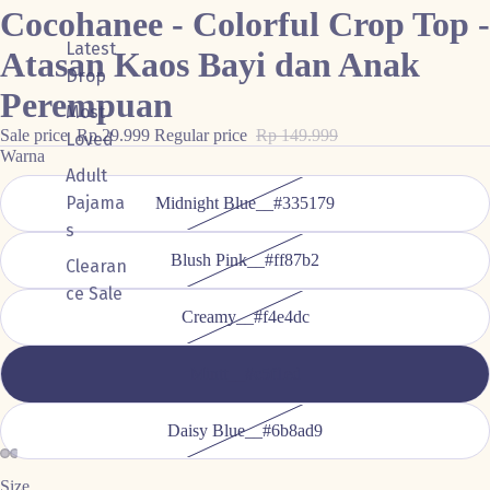
Cocohanee - Colorful Crop Top -
Latest
Atasan Kaos Bayi dan Anak
Drop
Perempuan
Most
Sale price
Rp 29.999
Regular price
Rp 149.999
Loved
Warna
Adult
Pajama
Midnight Blue__#335179
s
Blush Pink__#ff87b2
Clearan
ce Sale
Creamy__#f4e4dc
Mintt__#c5f1ed
Daisy Blue__#6b8ad9
Size