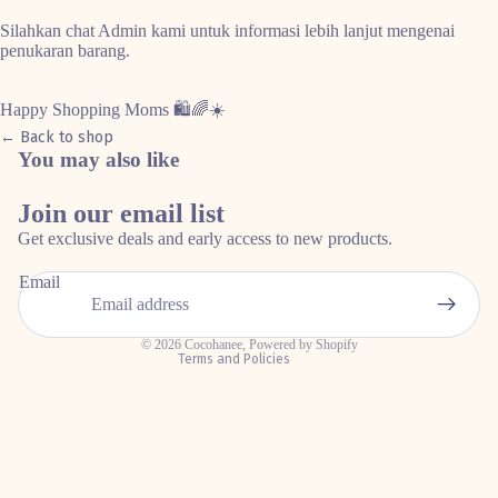
Silahkan chat Admin kami untuk informasi lebih lanjut mengenai
penukaran barang.
Happy Shopping Moms 🛍️🌈☀️
← Back to shop
You may also like
Refund policy
Join our email list
Privacy policy
Get exclusive deals and early access to new products.
Terms of service
Email
Shipping policy
Contact information
© 2026
Cocohanee
,
Powered by Shopify
Terms and Policies