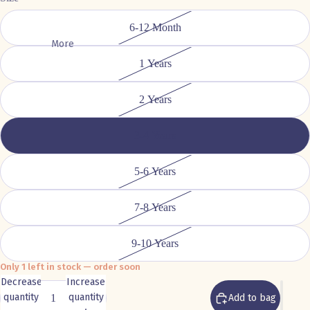
6-12 Month
More
1 Years
2 Years
3-4 Years
5-6 Years
7-8 Years
9-10 Years
Only 1 left in stock — order soon
Decrease
Increase
quantity
quantity
Add to bag